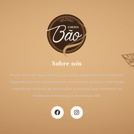
Sobre nós
Muito mais do que cafeteria de cafés especiais nos tornamos
especialistas em proporcionar momentos únicos e criar boas
memórias através de sensações e aromas que remetem as
melhores lembranças da nossa vida.